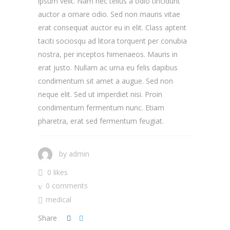
ipsum velit. Nam nec tellus a odio tincidunt
auctor a ornare odio. Sed non mauris vitae
erat consequat auctor eu in elit. Class aptent
taciti sociosqu ad litora torquent per conubia
nostra, per inceptos himenaeos. Mauris in
erat justo. Nullam ac urna eu felis dapibus
condimentum sit amet a augue. Sed non
neque elit. Sed ut imperdiet nisi. Proin
condimentum fermentum nunc. Etiam
pharetra, erat sed fermentum feugiat.
by
admin
0 likes
0 comments
medical
Share