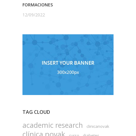
FORMACIONES
12/09/2022
TAG CLOUD
academic research
clinicanovak
clínica novak
curso
diabetes