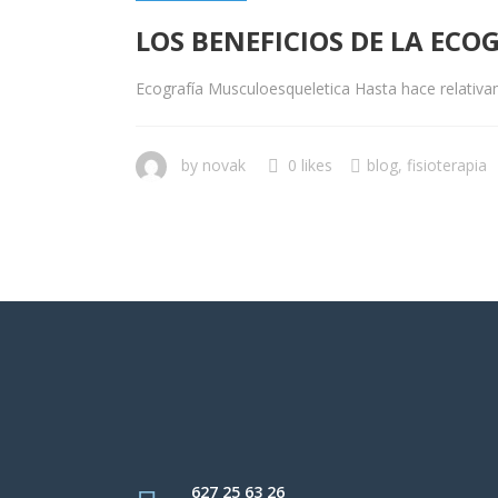
LOS BENEFICIOS DE LA EC
Ecografía Musculoesqueletica Hasta hace relativa
by
novak
0 likes
blog
,
fisioterapia
627 25 63 26