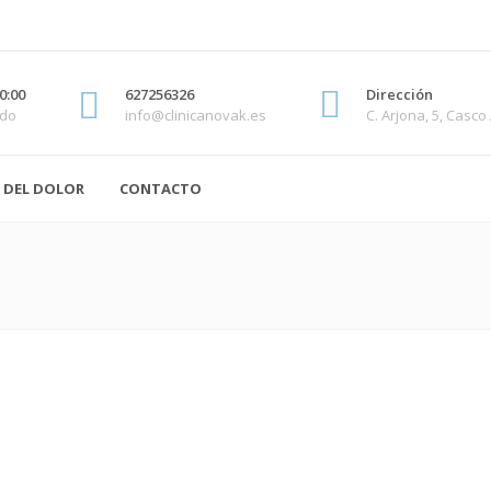
0:00
627256326
Dirección
ado
info@clinicanovak.es
C. Arjona, 5, Casco
 DEL DOLOR
CONTACTO