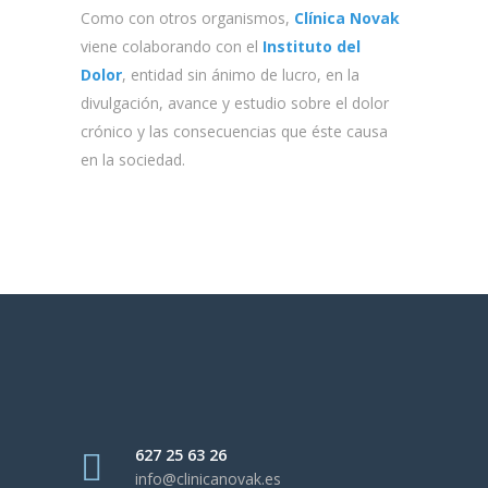
Como con otros organismos,
Clínica Novak
viene colaborando con el
Instituto del
Dolor
, entidad sin ánimo de lucro, en la
divulgación, avance y estudio sobre el dolor
crónico y las consecuencias que éste causa
en la sociedad.
627 25 63 26
info@clinicanovak.es