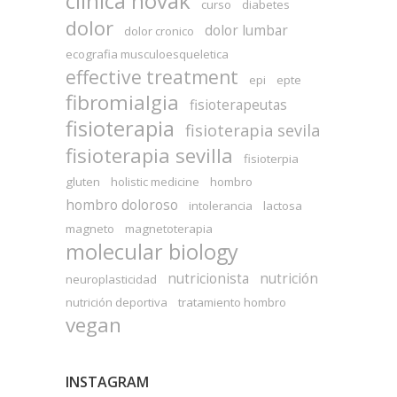
clínica novak
curso
diabetes
dolor
dolor lumbar
dolor cronico
ecografia musculoesqueletica
effective treatment
epi
epte
fibromialgia
fisioterapeutas
fisioterapia
fisioterapia sevila
fisioterapia sevilla
fisioterpia
gluten
holistic medicine
hombro
hombro doloroso
intolerancia
lactosa
magneto
magnetoterapia
molecular biology
nutricionista
nutrición
neuroplasticidad
nutrición deportiva
tratamiento hombro
vegan
INSTAGRAM