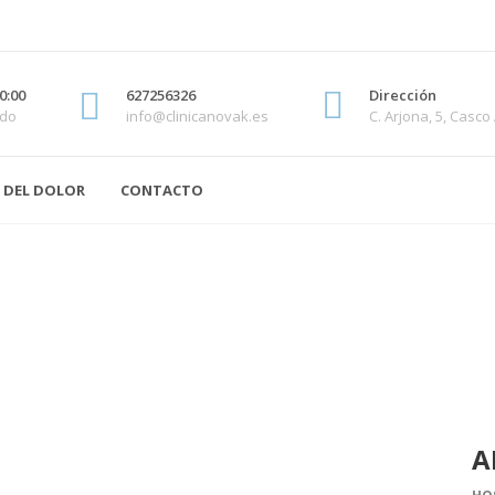
0:00
627256326
Dirección
ado
info@clinicanovak.es
C. Arjona, 5, Casco
 DEL DOLOR
CONTACTO
A