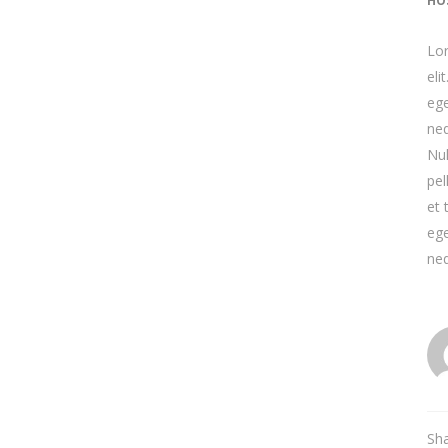
HO
Lor
eli
ege
neq
Nul
pel
et 
ege
neq
Sh